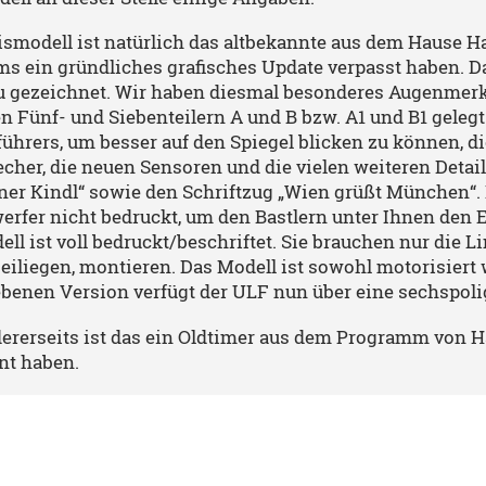
smodell ist natürlich das altbekannte aus dem Hause Ha
ms ein gründliches grafisches Update verpasst haben. Da
eu gezeichnet. Wir haben diesmal besonderes Augenmerk
 Fünf- und Siebenteilern A und B bzw. A1 und B1 gelegt
ührers, um besser auf den Spiegel blicken zu können, di
cher, die neuen Sensoren und die vielen weiteren Detail
er Kindl“ sowie den Schriftzug „Wien grüßt München“. 
erfer nicht bedruckt, um den Bastlern unter Ihnen den 
ll ist voll bedruckt/beschriftet. Sie brauchen nur die 
eiliegen, montieren. Das Modell ist sowohl motorisiert w
ebenen Version verfügt der ULF nun über eine sechspoli
ererseits ist das ein Oldtimer aus dem Programm von H
nt haben.