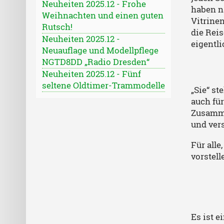
Neuheiten 2025.12 - Frohe
haben na
Weihnachten und einen guten
Vitrine
Rutsch!
die Reis
Neuheiten 2025.12 -
eigentli
Neuauflage und Modellpflege
NGTD8DD „Radio Dresden“
Neuheiten 2025.12 - Fünf
seltene Oldtimer-Trammodelle
„Sie“ st
auch für
Zusamme
und vers
Für all
vorstell
Es ist e