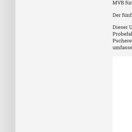
MVB für
Der fün
Dieser 
Probefah
Pscherer
umfasse