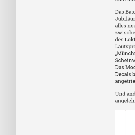
Das Basi
Jubiläu
alles n
zwischen
des Lokf
Lautspre
„Münchn
Scheinw
Das Mode
Decals b
angetri
Und and
angeleh